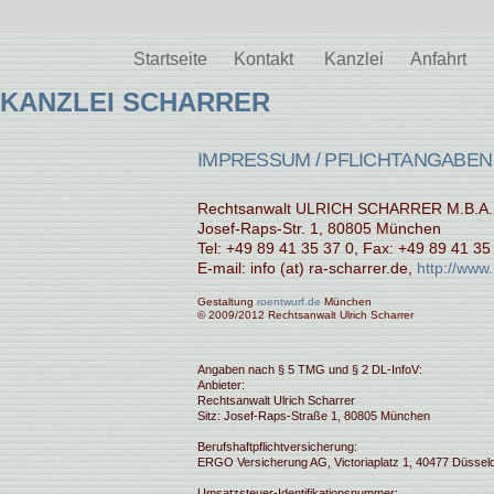
Startseite
Kontakt
Kanzlei
Anfahrt
KANZLEI SCHARRER
IMPRESSUM / PFLICHTANGABEN
Rechtsanwalt ULRICH SCHARRER M.B.A. (U
Josef-Raps-Str. 1, 80805 München
Tel: +49 89 41 35 37 0, Fax: +49 89 41 35
E-mail: info (at) ra-scharrer.de,
http://www.
Gestaltung
roentwurf.de
München
© 2009/2012 Rechtsanwalt Ulrich Scharrer
Angaben nach § 5 TMG und § 2 DL-InfoV:
Anbieter:
Rechtsanwalt Ulrich Scharrer
Sitz: Josef-Raps-Straße 1, 80805 München
Berufshaftpflichtversicherung:
ERGO Versicherung AG, Victoriaplatz 1, 40477 Düsseld
Umsatzsteuer-Identifikationsnummer: